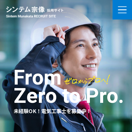
ホーム
募集要項
社員インタビュー
From
会社案内
Zero to Pro.
プライバシーポリシー
お問い合わせ
未経験OK！電気工事士を募集中！
カジュアル面談申し込み