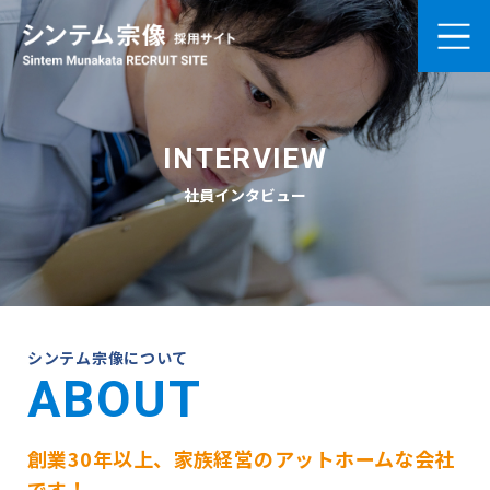
ホーム
INTERVIEW
募集要項
社員インタビュー
社員インタビュー
会社案内
プライバシーポリシー
シンテム宗像について
ABOUT
お問い合わせ
創業30年以上、家族経営のアットホームな会社
カジュアル面談申し込み
です！